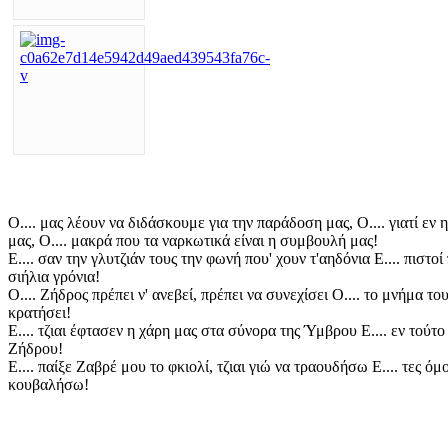
Ο.... μας λέουν να διδάσκουμε για την παράδοση μας, Ο.... γιατί εν
μας, Ο.... μακρά που τα ναρκωτικά είναι η συμβουλή μας!
Ε.... σαν την γλυτζιάν τους την φωνή που' χουν τ'αηδόνια Ε.... πιστο
σιήλια γρόνια!
Ο.... Ζήδρος πρέπει ν' ανεβεί, πρέπει να συνεχίσει Ο.... το μνήμα τ
κρατήσει!
Ε.... τζιαι έφτασεν η χάρη μας στα σύνορα της Ύμβρου Ε.... εν τούτ
Ζήδρου!
Ε.... παίξε Ζαβρέ μου το φκιολί, τζιαι γιώ να τραουδήσω Ε.... τες ό
κουβαλήσω!